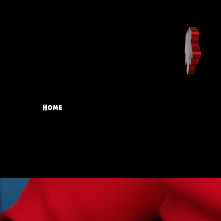
Home
DESIGN
BAGS
3D
FAQ
$$$