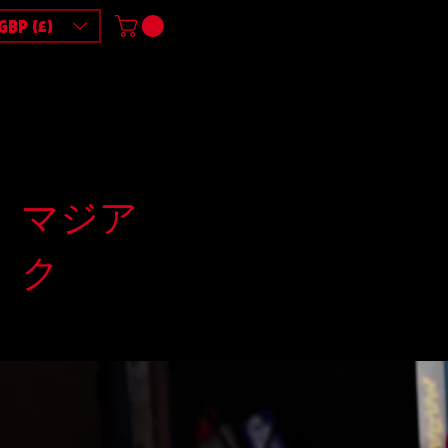
GBP (£)
マジア
ク