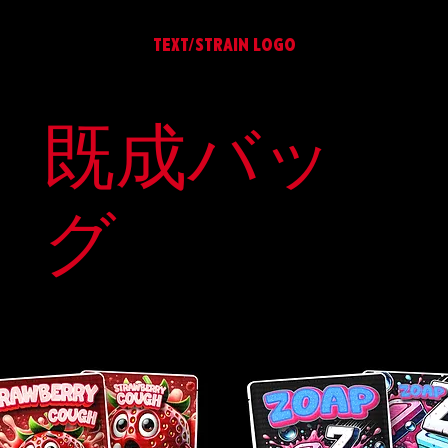
TEXT/STRAIN LOGO
Quick View
既成バッ
グ