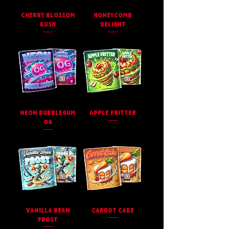
CHERRY BLOSSOM
HONEYCOMB
KUSH
DELIGHT
NEON BUBBLEGUM
APPLE FRITTER
OG
VANILLA BEAN
CARROT CAKE
FROST