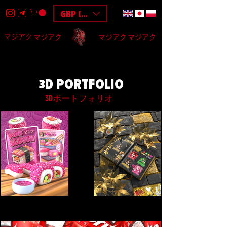
GBP (£)
マジアク
マジアク
マジアク
マジアク
HOME
DESIGN
BAGS
3D
F.A.Q
$$$
3D PORTFOLIO
3Dポートフォリオ